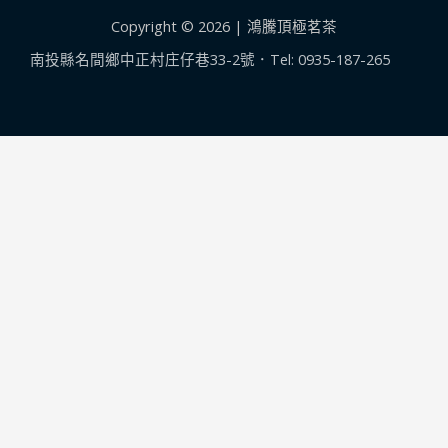
春
Copyright © 2026 | 鴻騰頂極茗茶
茶
南投縣名間鄉中正村庄仔巷33-2號．Tel: 0935-187-265
大
禹
嶺
100k