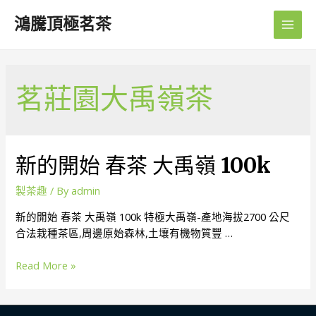
鴻騰頂極茗茶
Main
Men
茗莊園大禹嶺茶
新的開始 春茶 大禹嶺 100k
製茶趣
/ By
admin
新的開始 春茶 大禹嶺 100k 特極大禹嶺-產地海拔2700 公尺
合法栽種茶區,周邊原始森林,土壤有機物質豐 …
新
Read More »
的
開
始