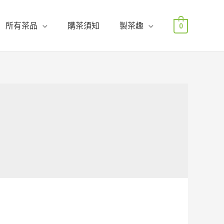
所有茶品
購茶須知
製茶趣
0