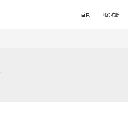
首頁
關於鴻騰
斤