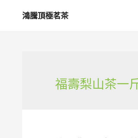
鴻騰頂極茗茶
福壽梨山茶一