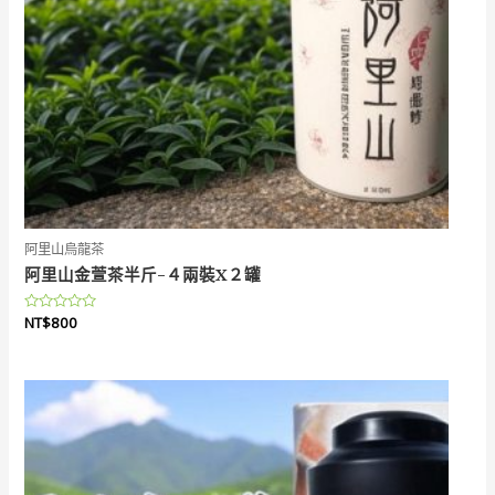
阿里山烏龍茶
阿里山金萱茶半斤-４兩裝X２罐
評
NT$
800
分
0
滿
分
5