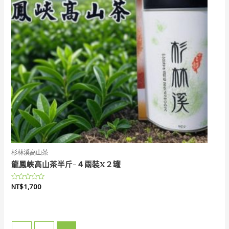
杉林溪高山茶
龍鳳峽高山茶半斤-４兩裝X２罐
評
NT$
1,700
分
0
滿
分
5