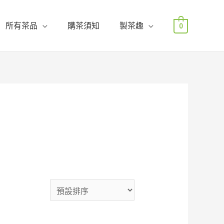
所有茶品
購茶須知
製茶趣
0