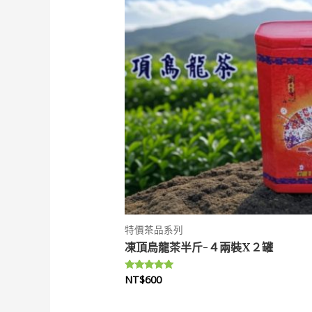
特價茶品系列
凍頂烏龍茶半斤-４兩裝X２罐
NT$
600
評分
5.00
滿分 5