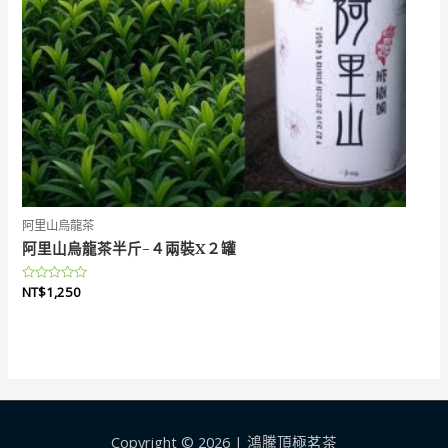
阿里山烏龍茶
阿里山烏龍茶半斤-４兩裝X２罐
評
NT$
1,250
分
0
滿
分
5
Copyright © 2026 | 鴻騰頂極茗茶