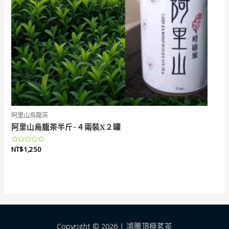
阿里山烏龍茶
阿里山烏龍茶半斤-４兩裝X２罐
評
NT$
1,250
分
0
滿
分
5
Copyright © 2026 | 鴻騰頂極茗茶