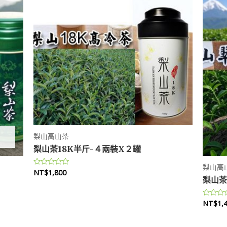
梨山高山茶
梨山茶18K半斤-４兩裝X２罐
梨山高
NT$
1,800
評
分
梨山茶
0
滿
分
NT$
1,
評
5
分
0
滿