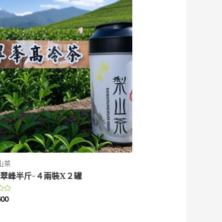
山茶
翠峰半斤-４兩裝X２罐
400