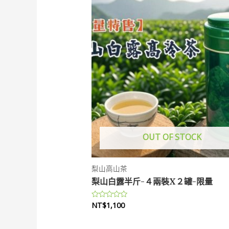
OUT OF STOCK
梨山高山茶
梨山白露半斤-４兩裝X２罐-限量
NT$
1,100
評
分
0
滿