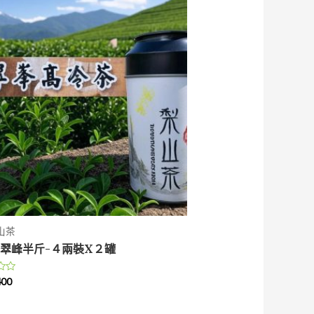
山茶
翠峰半斤-４兩裝X２罐
400