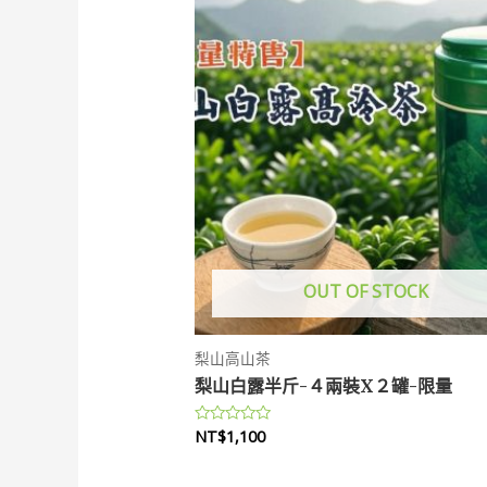
OUT OF STOCK
梨山高山茶
梨山白露半斤-４兩裝X２罐-限量
NT$
1,100
評
分
0
滿