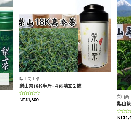
梨山高山茶
梨山茶18K半斤-４兩裝X２罐
梨山高
NT$
1,800
評
分
梨山茶
0
滿
分
NT$
1,
評
5
分
0
滿