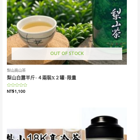
OUT OF STOCK
梨山高山茶
梨山白露半斤-４兩裝X２罐-限量
評
NT$
1,100
分
0
滿
分
5