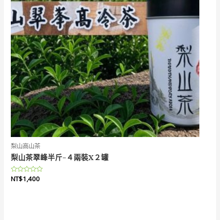
梨山高山茶
梨山茶翠峰半斤-４兩裝X２罐
評
NT$
1,400
分
0
滿
分
5