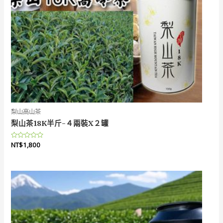
梨山高山茶
梨山茶18K半斤-４兩裝X２罐
評
NT$
1,800
分
0
滿
分
5