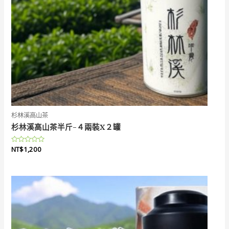
杉林溪高山茶
杉林溪高山茶半斤-４兩裝X２罐
評
NT$
1,200
分
0
滿
分
5