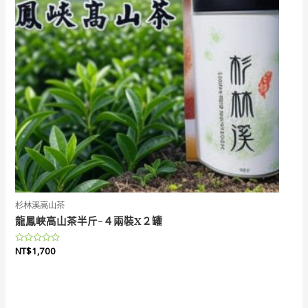
杉林溪高山茶
龍鳳峽高山茶半斤-４兩裝X２罐
評
NT$
1,700
分
0
滿
分
5