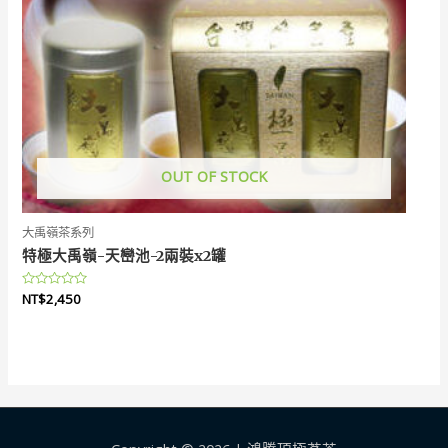
OUT OF STOCK
大禹嶺茶系列
特極大禹嶺-天巒池-2兩裝x2罐
評
NT$
2,450
分
0
滿
分
5