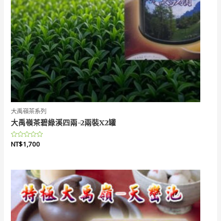
大禹嶺茶系列
大禹嶺茶碧綠溪四兩-2兩裝X2罐
評
NT$
1,700
分
0
滿
分
5