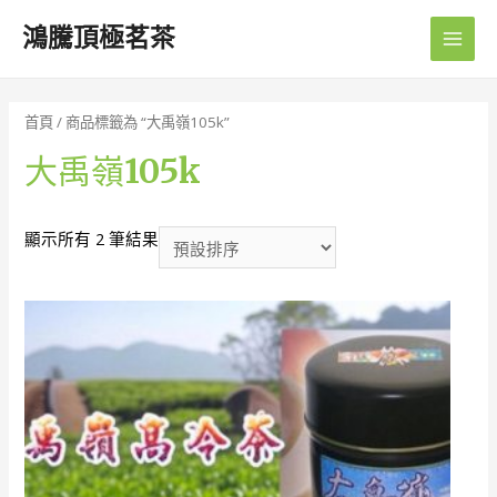
鴻騰頂極茗茶
Main
Men
首頁
/ 商品標籤為 “大禹嶺105k”
大禹嶺105k
顯示所有 2 筆結果