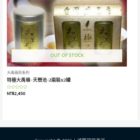
OUT OF STOCK
大禹嶺茶系列
特極大禹嶺-天巒池-2兩裝x2罐
評
NT$
2,450
分
0
滿
分
5