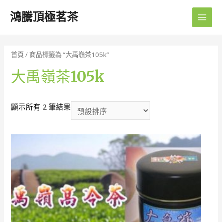
鴻騰頂極茗茶
Main
Men
首頁
/ 商品標籤為 “大禹嶺茶105k”
大禹嶺茶105k
顯示所有 2 筆結果