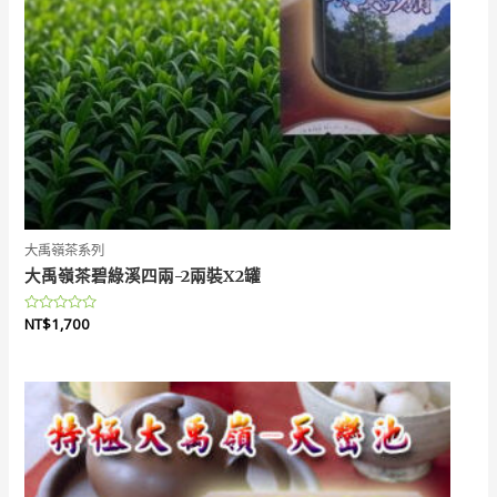
大禹嶺茶系列
大禹嶺茶碧綠溪四兩-2兩裝X2罐
評
NT$
1,700
分
0
滿
分
5