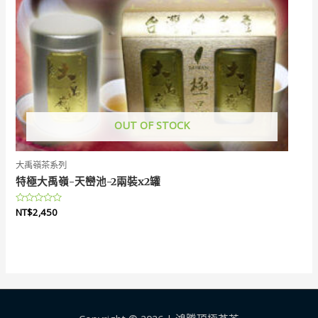
OUT OF STOCK
大禹嶺茶系列
特極大禹嶺-天巒池-2兩裝x2罐
評
NT$
2,450
分
0
滿
分
5