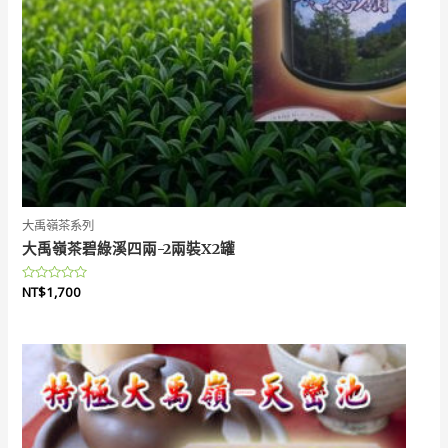
大禹嶺茶系列
大禹嶺茶碧綠溪四兩-2兩裝X2罐
評
NT$
1,700
分
0
滿
分
5