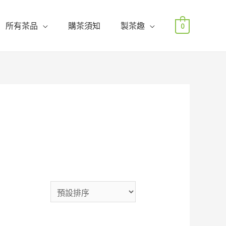
所有茶品
購茶須知
製茶趣
0