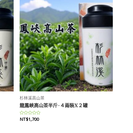
杉林溪高山茶
龍鳳峽高山茶半斤-４兩裝X２罐
NT$
1,700
評
分
0
滿