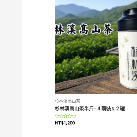
杉林溪高山茶
杉林溪高山茶半斤-４兩裝X２罐
NT$
1,200
評
分
0
滿