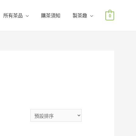
所有茶品
購茶須知
製茶趣
0