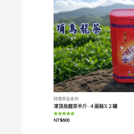
特價茶品系列
凍頂烏龍茶半斤-４兩裝X２罐
NT$
600
評分
5.00
滿分 5