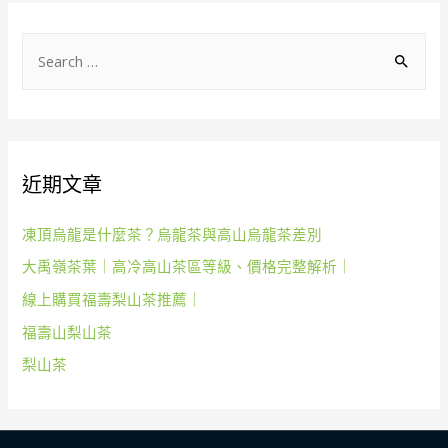
覽
S
e
a
r
c
近期文章
h
f
凍頂烏龍是什麼茶？烏龍茶與高山烏龍茶差別
o
大禹嶺茶葉｜高冷高山茶區等級、價格完整解析｜
r
線上購買福壽梨山茶推薦｜
:
福壽山梨山茶
梨山茶