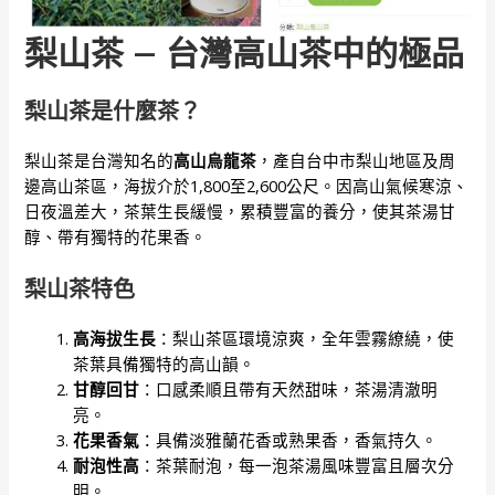
梨山茶 – 台灣高山茶中的極品
梨山茶是什麼茶？
梨山茶是台灣知名的
高山烏龍茶
，產自台中市梨山地區及周
邊高山茶區，海拔介於1,800至2,600公尺。因高山氣候寒涼、
日夜溫差大，茶葉生長緩慢，累積豐富的養分，使其茶湯甘
醇、帶有獨特的花果香。
梨山茶特色
高海拔生長
：梨山茶區環境涼爽，全年雲霧繚繞，使
茶葉具備獨特的高山韻。
甘醇回甘
：口感柔順且帶有天然甜味，茶湯清澈明
亮。
花果香氣
：具備淡雅蘭花香或熟果香，香氣持久。
耐泡性高
：茶葉耐泡，每一泡茶湯風味豐富且層次分
明。