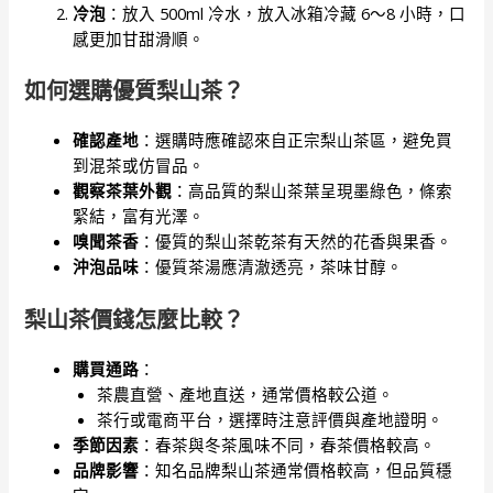
冷泡
：放入 500ml 冷水，放入冰箱冷藏 6～8 小時，口
感更加甘甜滑順。
如何選購優質梨山茶？
確認產地
：選購時應確認來自正宗梨山茶區，避免買
到混茶或仿冒品。
觀察茶葉外觀
：高品質的梨山茶葉呈現墨綠色，條索
緊結，富有光澤。
嗅聞茶香
：優質的梨山茶乾茶有天然的花香與果香。
沖泡品味
：優質茶湯應清澈透亮，茶味甘醇。
梨山茶價錢怎麼比較？
購買通路
：
茶農直營、產地直送，通常價格較公道。
茶行或電商平台，選擇時注意評價與產地證明。
季節因素
：春茶與冬茶風味不同，春茶價格較高。
品牌影響
：知名品牌梨山茶通常價格較高，但品質穩