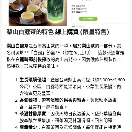
梨山白露茶的特色
線上購買
(限量特售)
梨山白露茶
是台灣高山茶的一種，屬於
梨山茶
的一部分，其
名稱源於**「白露」節氣**（約在9月上旬）。這款茶通常是
指在
白露時節前後採收
的高山烏龍茶，因氣候條件與製作工
藝特殊，形成獨特的風味。
生長環境優越
：產自台灣梨山高海拔（約2,000～2,600
公尺）茶區，白露時節氣溫涼爽，茶葉生長緩慢，內
含物質更為豐富。
香氣獨特
：帶有
淡雅的果香與蜜香
，類似秋季熟果
香，且帶有一絲冷礦香。
茶湯甘醇厚實
：因秋天的日夜溫差大，使茶葉糖分與
胺基酸含量增加，讓茶湯更甘甜滑順，回甘明顯。
產量稀少
：白露茶因為氣候關係，每年僅能在特定時