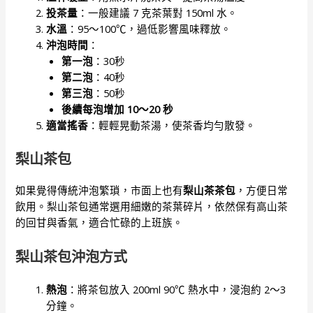
投茶量
：一般建議 7 克茶葉對 150ml 水。
水溫
：95～100℃，過低影響風味釋放。
沖泡時間
：
第一泡
：30秒
第二泡
：40秒
第三泡
：50秒
後續每泡增加 10～20 秒
適當搖香
：輕輕晃動茶湯，使茶香均勻散發。
梨山茶包
如果覺得傳統沖泡繁瑣，市面上也有
梨山茶茶包
，方便日常
飲用。梨山茶包通常選用細嫩的茶葉碎片，依然保有高山茶
的回甘與香氣，適合忙碌的上班族。
梨山茶包沖泡方式
熱泡
：將茶包放入 200ml 90℃ 熱水中，浸泡約 2～3
分鐘。