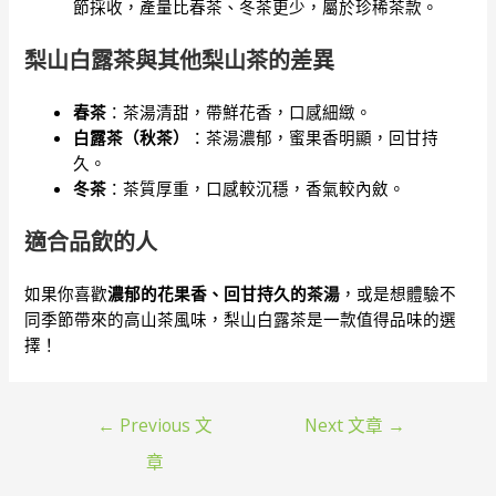
節採收，產量比春茶、冬茶更少，屬於珍稀茶款。
梨山白露茶與其他梨山茶的差異
春茶
：茶湯清甜，帶鮮花香，口感細緻。
白露茶（秋茶）
：茶湯濃郁，蜜果香明顯，回甘持
久。
冬茶
：茶質厚重，口感較沉穩，香氣較內斂。
適合品飲的人
如果你喜歡
濃郁的花果香、回甘持久的茶湯
，或是想體驗不
同季節帶來的高山茶風味，梨山白露茶是一款值得品味的選
擇！
文
←
Previous 文
Next 文章
→
章
章
導