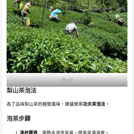
梨山茶
梨山茶泡法
為了品味梨山茶的極致風味，建議使用
功夫茶泡法
。
泡茶步驟
溫杯暖壺
：用熱水沖洗茶具，提高茶湯溫度。